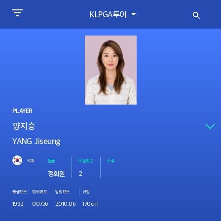
KLPGA투어
PLAYER
YANG Jiseung
KOR
등급
우승횟수
소속
정회원
2
출생년도
회원번호
입회년도
신장
1992
00756
2010.06
170cm