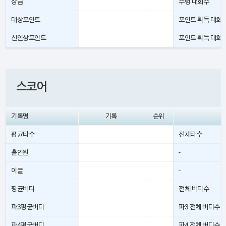
상금
수령 대회수
대상포인트
포인트 획득 대회
신인상포인트
포인트 획득 대회
스코어
기록명
기록
순위
평균타수
전체타수
홀인원
-
이글
-
평균버디
전체 버디수
파3평균버디
파3 전체 버디수
파4평균버디
파4 전체 버디수