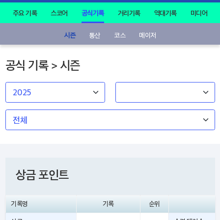
주요 기록
스코어
공식기록
거리기록
역대기록
미디어
시즌
통산
코스
메이저
공식 기록 > 시즌
상금 포인트
기록명
기록
순위