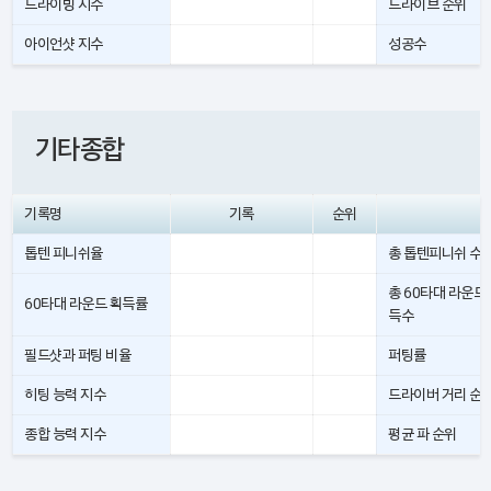
드라이빙 지수
드라이브 순위
아이언샷 지수
성공수
기타종합
기록명
기록
순위
톱텐 피니쉬율
총 톱텐피니쉬 수
총 60타대 라운드
60타대 라운드 획득률
득수
필드샷과 퍼팅 비율
퍼팅률
히팅 능력 지수
드라이버 거리 순
종합 능력 지수
평균 파 순위