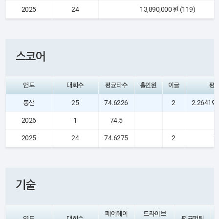
2025
24
13,890,000 원 (119)
스코어
연도
대회수
평균타수
홀인원
이글
평
통산
25
74.6226
2
2.26419
2026
1
74.5
2025
24
74.6275
2
2
기술
페어웨이
드라이브
연도
대회수
평균퍼팅