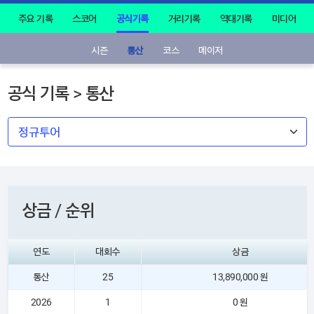
주요 기록
스코어
공식기록
거리기록
역대기록
미디어
시즌
통산
코스
메이저
공식 기록 > 통산
상금 / 순위
연도
대회수
상금
통산
25
13,890,000 원
2026
1
0 원