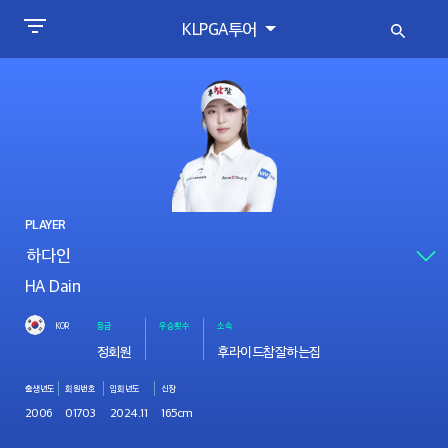
KLPGA투어
PLAYER
HA Dain
KOR
등급
우승횟수
소속
정회원
후라이드참잘하는집
출생년도
회원번호
입회년도
신장
2006
01703
2024.11
165cm