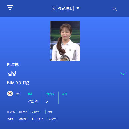
KLPGA투어
PLAYER
KIM Young
KOR
등급
우승횟수
소속
정회원
5
출생년도
회원번호
입회년도
신장
1980
00153
1998.04
172cm