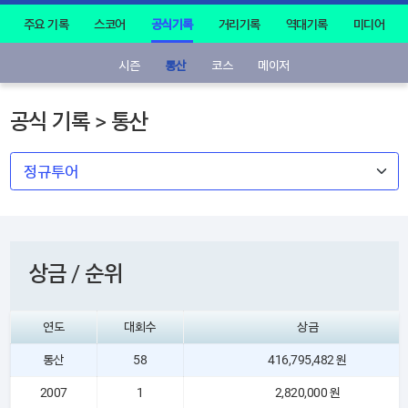
주요 기록
스코어
공식기록
거리기록
역대기록
미디어
시즌
통산
코스
메이저
공식 기록 > 통산
상금 / 순위
연도
대회수
상금
통산
58
416,795,482 원
2007
1
2,820,000 원