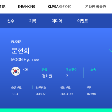
TER
K-RANKING
KLPGA 아카데미
온라인 박물관
선수
기록
미디어
이벤트
PLAYER
MOON Hyunhee
KOR
등급
우승횟수
소속
정회원
2
출생년도
회원번호
입회년도
신장
1983
00307
2003.09
169cm