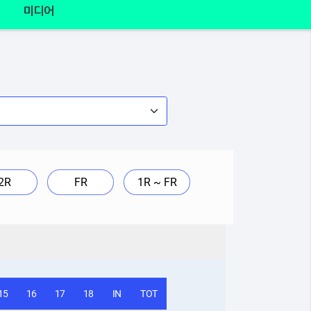
미디어
2R
FR
1R ~ FR
15
16
17
18
IN
TOT