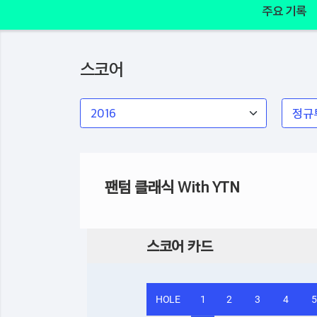
주요 기록
스코어
팬텀 클래식 With YTN
스코어 카드
HOLE
1
2
3
4
5