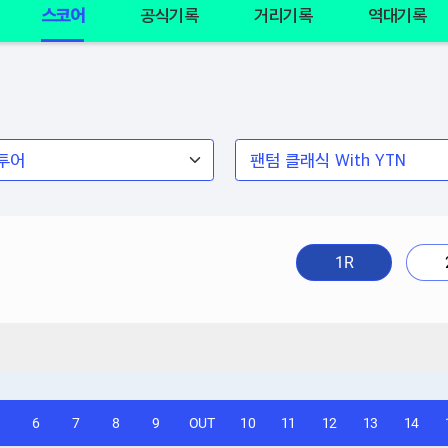
스코어
공식기록
거리기록
역대기록
1R
6
7
8
9
OUT
10
11
12
13
14