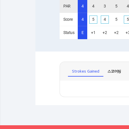
PAR
4
4
3
5
4
Score
4
5
4
5
5
Status
E
+1
+2
+2
+
Strokes Gained
스코어링