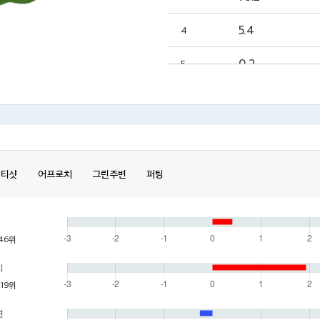
5.4
4
0.2
5
티샷
어프로치
그린주변
퍼팅
46위
치
19위
변