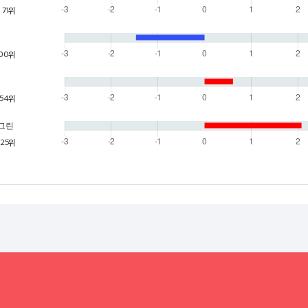
71위
100위
54위
o 그린
25위