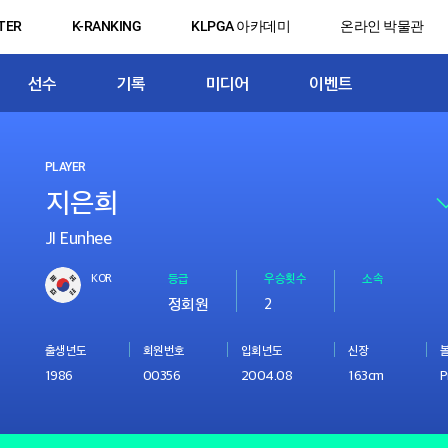
TER
K-RANKING
KLPGA 아카데미
온라인 박물관
선수
기록
미디어
이벤트
PLAYER
JI Eunhee
KOR
등급
우승횟수
소속
정회원
2
출생년도
회원번호
입회년도
신장
1986
00356
2004.08
163cm
P