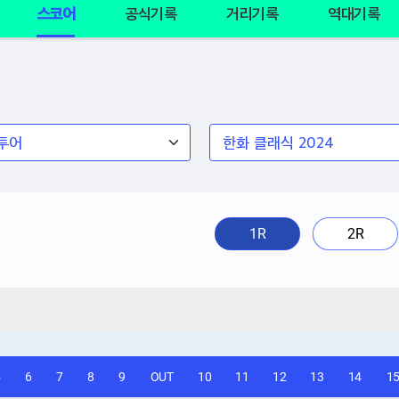
스코어
공식기록
거리기록
역대기록
1R
2R
5
6
7
8
9
OUT
10
11
12
13
14
1