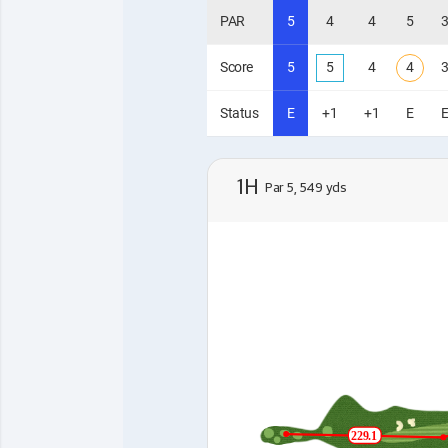
PAR
5
4
4
5
Score
5
5
4
4
Status
E
+1
+1
E
1H
Par 5, 549 yds
229.1