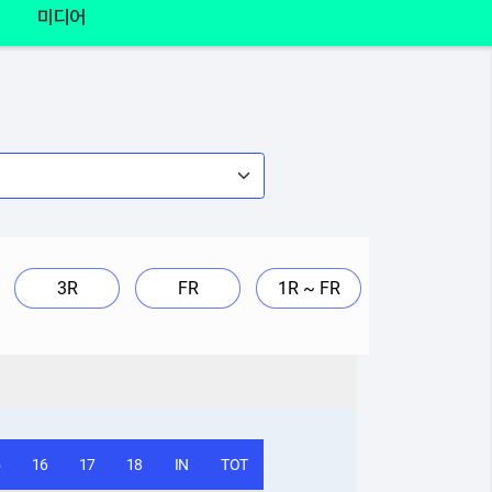
미디어
3R
FR
1R ~ FR
5
16
17
18
IN
TOT