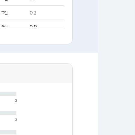
0.2
그린
0.0
홀인