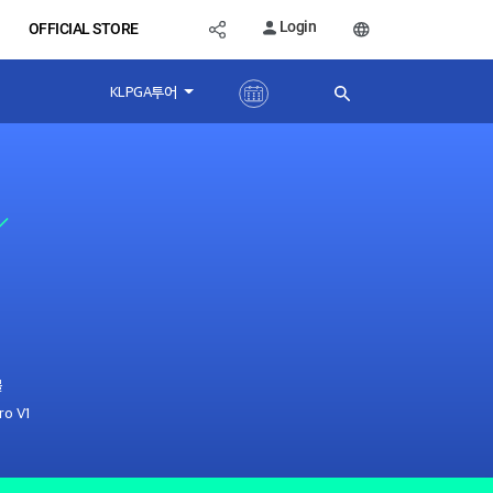
Login
OFFICIAL STORE
KLPGA투어
볼
ro V1