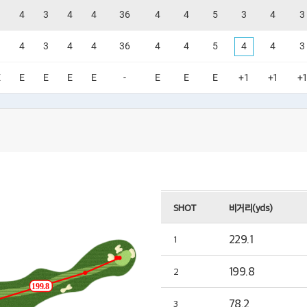
3
4
3
4
4
36
4
4
5
3
4
3
3
4
3
4
4
36
4
4
5
4
4
3
E
E
E
E
E
-
E
E
E
+1
+1
+
SHOT
비거리(yds)
229.1
1
199.8
2
199.8
78.2
3