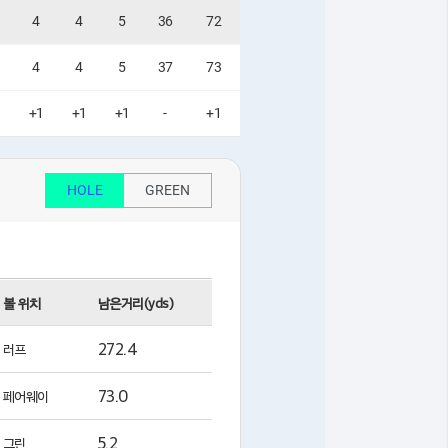
4
4
5
36
72
4
4
5
37
73
1
+1
+1
+1
-
+1
HOLE
GREEN
볼 위치
남은거리(yds)
272.4
러프
73.0
페어웨이
5.2
그린