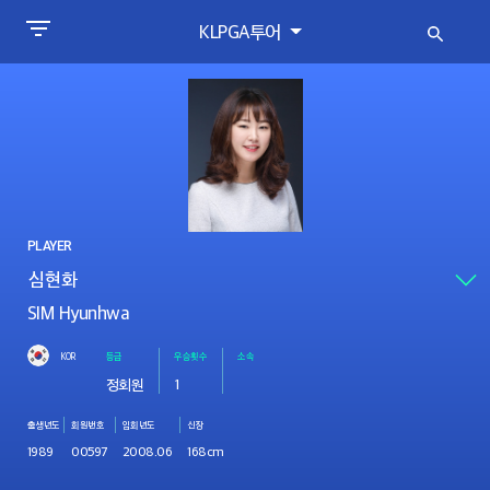
KLPGA투어
PLAYER
SIM Hyunhwa
KOR
등급
우승횟수
소속
정회원
1
출생년도
회원번호
입회년도
신장
1989
00597
2008.06
168cm