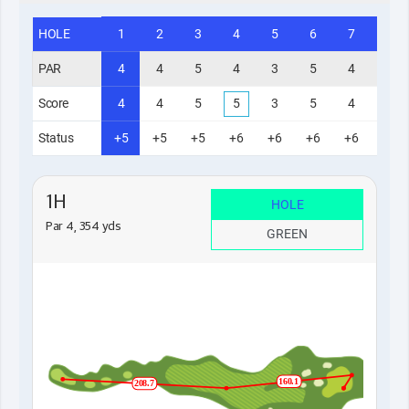
HOLE
1
2
3
4
5
6
7
8
PAR
4
4
5
4
3
5
4
3
Score
4
4
5
5
3
5
4
3
Status
+5
+5
+5
+6
+6
+6
+6
+6
1H
HOLE
Par 4, 354 yds
GREEN
160.1
208.7