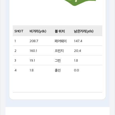
SHOT
비거리(yds)
볼 위치
남은거리(yds)
1
208.7
페어웨이
147.4
2
160.1
프린지
20.4
3
19.1
그린
1.8
4
1.8
홀인
0.0