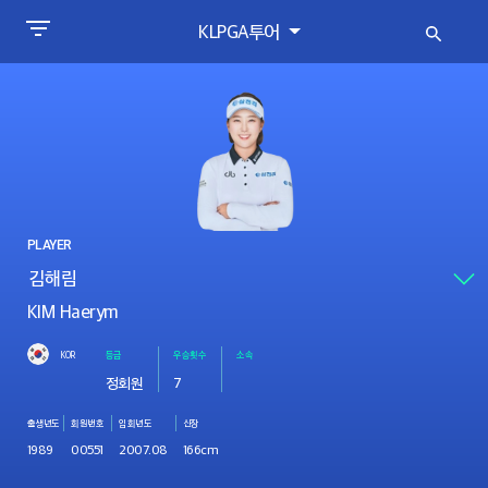
KLPGA투어
PLAYER
KIM Haerym
KOR
등급
우승횟수
소속
정회원
7
출생년도
회원번호
입회년도
신장
1989
00551
2007.08
166cm