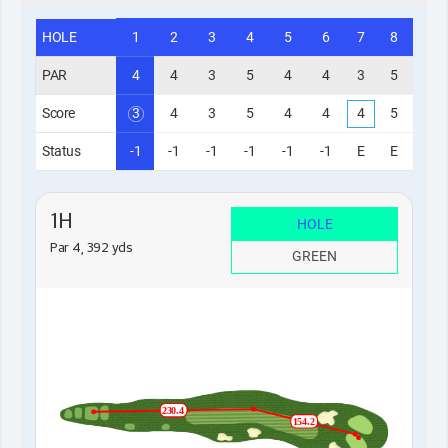
HOLE
1
2
3
4
5
6
7
8
9
PAR
4
4
3
5
4
4
3
5
4
Score
3
4
3
5
4
4
4
5
6
Status
-1
-1
-1
-1
-1
-1
E
E
+2
1H
HOLE
Par 4, 392 yds
GREEN
230.4
154.2