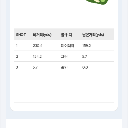
SHOT
비거리(yds)
볼 위치
남은거리(yds)
1
230.4
페어웨이
159.2
2
154.2
그린
5.7
3
5.7
홀인
0.0