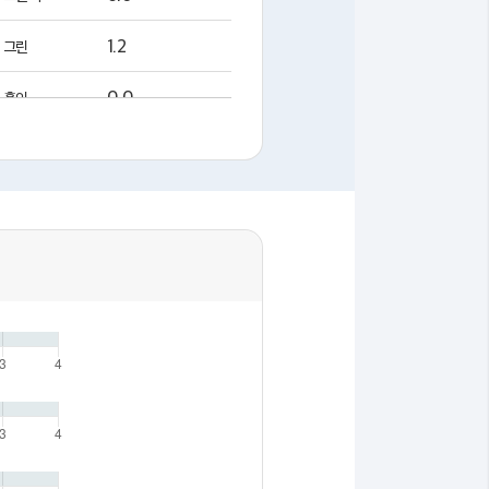
1.2
그린
0.0
홀인