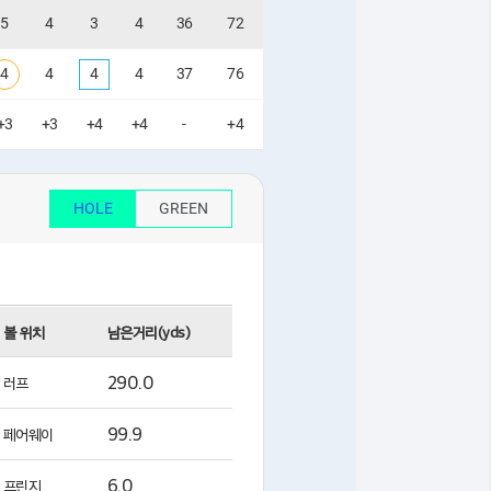
5
4
3
4
36
72
4
4
4
4
37
76
+3
+3
+4
+4
-
+4
HOLE
GREEN
볼 위치
남은거리(yds)
290.0
러프
99.9
페어웨이
6.0
프린지