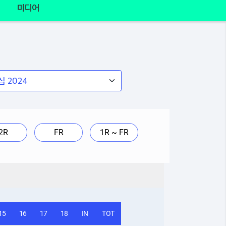
미디어
2R
FR
1R ~ FR
15
16
17
18
IN
TOT