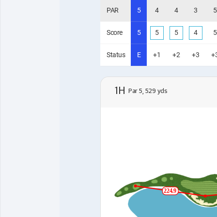
PAR
5
4
4
3
5
Score
5
5
5
4
5
Status
E
+1
+2
+3
+
1H
Par 5, 529 yds
224.9