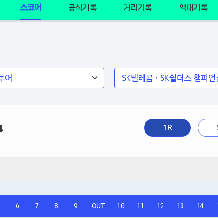
스코어
공식기록
거리기록
역대기록
4
1R
6
7
8
9
OUT
10
11
12
13
14