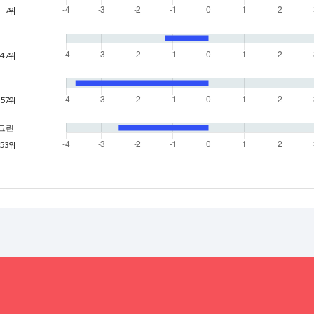
7위
47위
57위
o 그린
53위