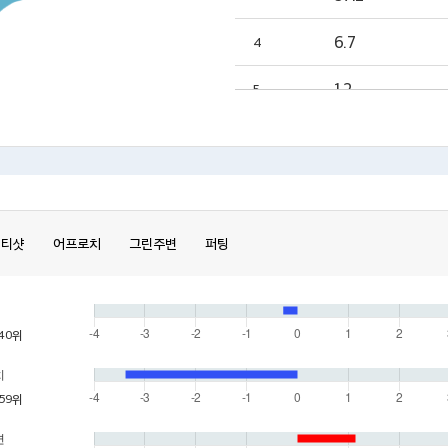
6.7
4
1.2
5
티샷
어프로치
그린주변
퍼팅
40위
치
59위
변