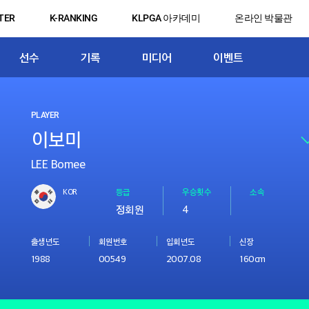
TER
K-RANKING
KLPGA 아카데미
온라인 박물관
선수
기록
미디어
이벤트
PLAYER
LEE Bomee
KOR
등급
우승횟수
소속
정회원
4
출생년도
회원번호
입회년도
신장
1988
00549
2007.08
160cm