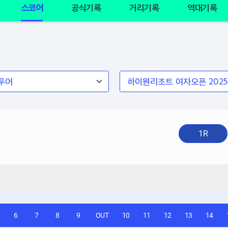
스코어
공식기록
거리기록
역대기록
1R
6
7
8
9
OUT
10
11
12
13
14