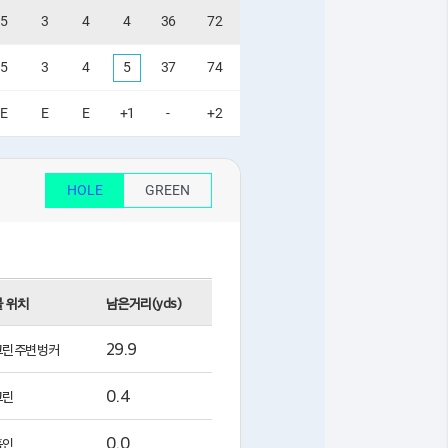
5
3
4
4
36
72
5
3
4
5
37
74
E
E
E
+1
-
+2
HOLE
GREEN
 위치
남은거리(yds)
29.9
그린주변벙커
0.4
그린
0.0
홀인