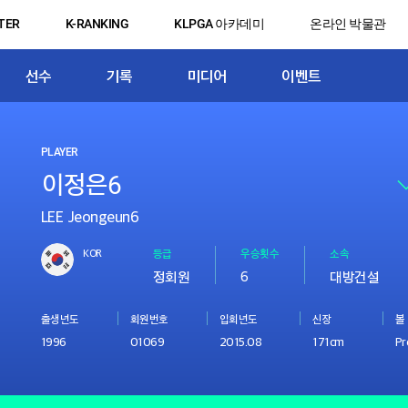
TER
K-RANKING
KLPGA 아카데미
온라인 박물관
선수
기록
미디어
이벤트
PLAYER
LEE Jeongeun6
KOR
등급
우승횟수
소속
정회원
6
대방건설
출생년도
회원번호
입회년도
신장
볼
1996
01069
2015.08
171cm
Pr