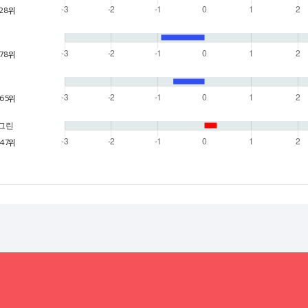
28위
78위
65위
o 그린
47위