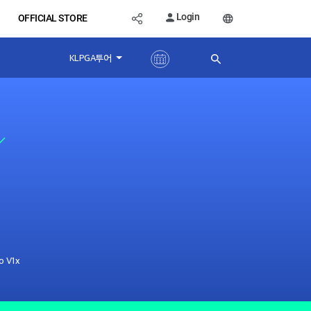
Login
OFFICIAL STORE
KLPGA투어
o V1x