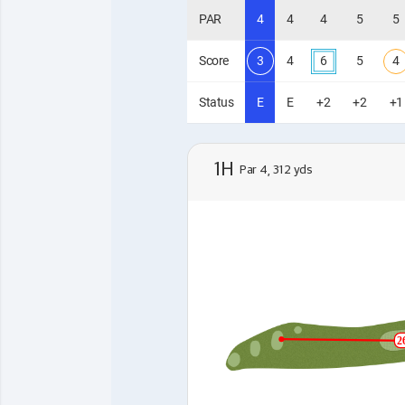
PAR
4
4
4
5
5
Score
3
4
6
5
4
Status
E
E
+2
+2
+1
1H
Par 4, 312 yds
2