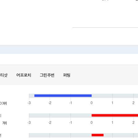
티샷
어프로치
그린주변
퍼팅
103위
치
7위
변