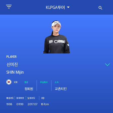
KLPGA투어
PLAYER
SHIN Mijin
KOR
등급
우승횟수
소속
정회원
교촌치킨
출생년도
회원번호
입회년도
신장
1998
01199
2017.07
167cm