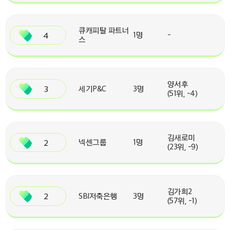
큐캐피탈 파트너
4
1명
-
스
양서후
3
세기P&C
3명
(51위, -4)
김새로미
2
넥센그룹
1명
(23위, -9)
김가희2
2
SBI저축은행
3명
(57위, -1)