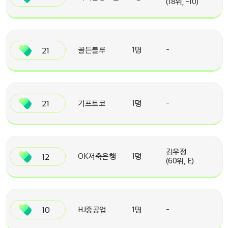
(18위, -10)
21
골든블루
1명
-
21
기프트코
1명
-
김우정
12
OK저축은행
1명
(60위, E)
10
HJ중공업
1명
-