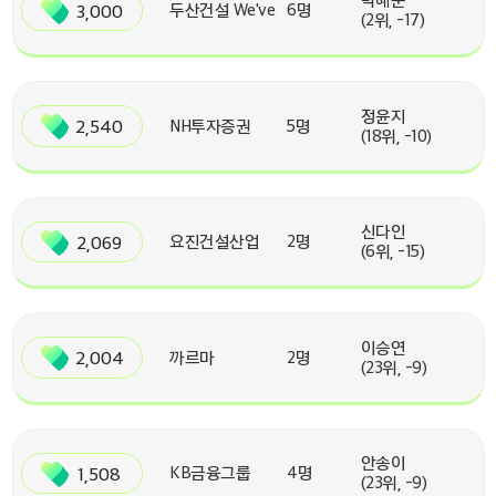
3,000
두산건설 We've
6명
(2위, -17)
정윤지
2,540
NH투자증권
5명
(18위, -10)
신다인
2,069
요진건설산업
2명
(6위, -15)
이승연
2,004
까르마
2명
(23위, -9)
안송이
1,508
KB금융그룹
4명
(23위, -9)