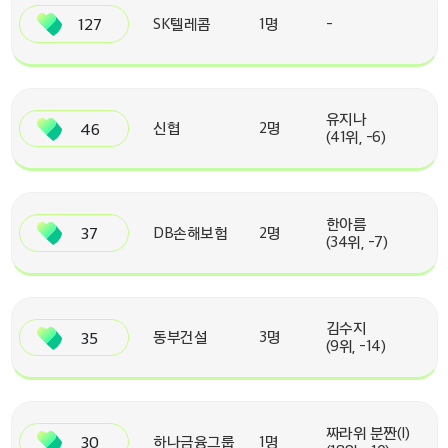
127
SK텔레콤
1명
-
유지나
46
신협
2명
(41위, -6)
한아름
37
DB손해보험
2명
(34위, -7)
김수지
35
동부건설
3명
(9위, -14)
짜라위 분짠(I)
30
하나금융그룹
1명