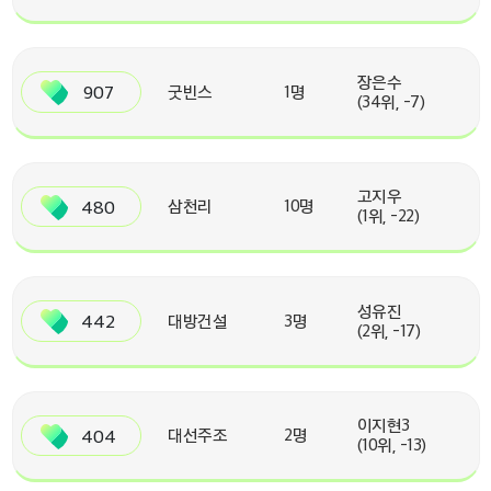
장은수
907
굿빈스
1명
(34위, -7)
고지우
480
삼천리
10명
(1위, -22)
성유진
442
대방건설
3명
(2위, -17)
이지현3
404
대선주조
2명
(10위, -13)