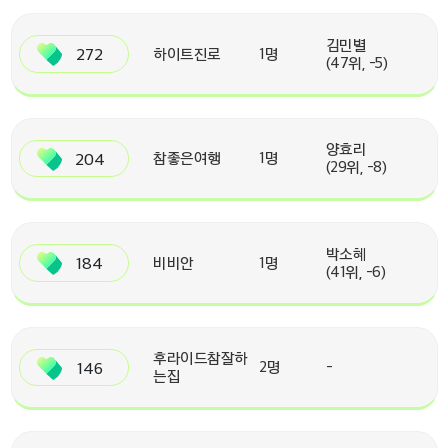
김민별
272
하이트진로
1명
(47위, -5)
양효리
204
참좋은여행
1명
(29위, -8)
박소혜
184
비비안
1명
(41위, -6)
후라이드참잘하
146
2명
-
는집