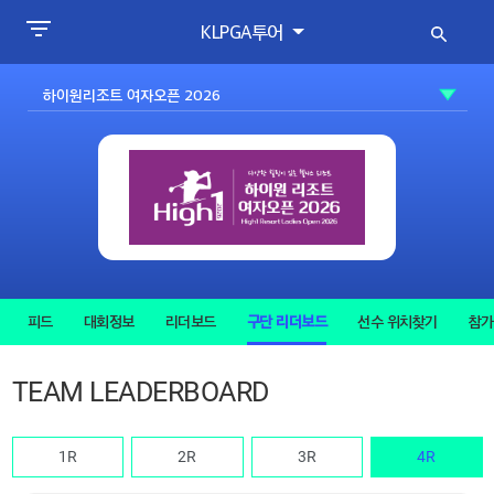
KLPGA투어
피드
대회정보
리더보드
구단 리더보드
선수 위치찾기
참가
TEAM LEADERBOARD
1R
2R
3R
4R