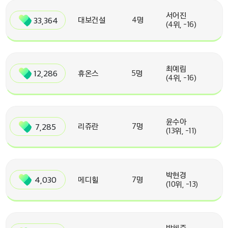
서어진
33,364
대보건설
4명
(4위, -16)
최예림
12,286
휴온스
5명
(4위, -16)
윤수아
7,285
리쥬란
7명
(13위, -11)
박현경
4,030
메디힐
7명
(10위, -13)
박혜준