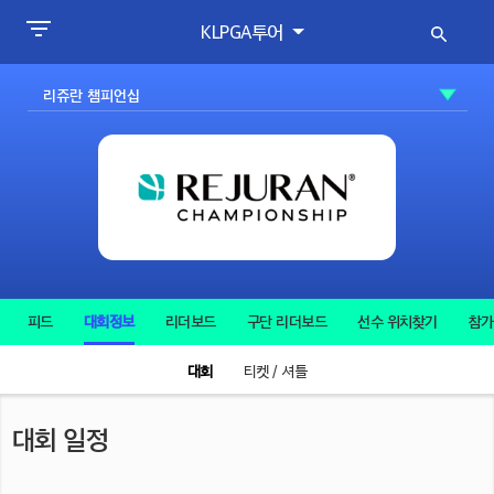
KLPGA투어
피드
대회정보
리더보드
구단 리더보드
선수 위치찾기
참가
대회
티켓 / 셔틀
대회 일정