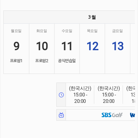
3 월
월요일
화요일
수요일
목요일
금요일
9
10
11
12
13
프로암1
프로암2
공식연습일
(한국시간)
(한국시간)
(한국
15:00 -
15:00 -
13:
20:00
20:00
18