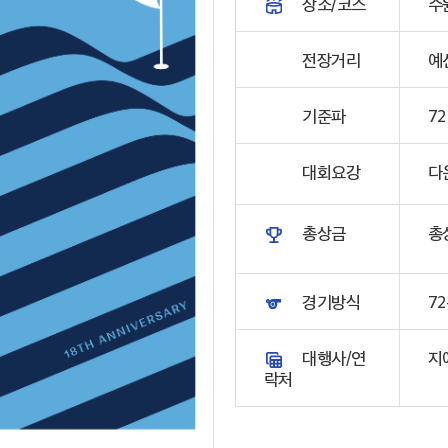
장소/코스
수원
전장거리
예선
기준파
72
대회요강
다
총상금
총상
경기방식
7
대행사/연
지애
락처