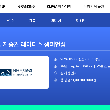
TER
K-RANKING
KLPGA 아카데미
온라인 박물관
선수
기록
미디어
이벤트
2026. 05. 08 (금) - 05. 10 (일)
수원
|
뉴, 뉴
|
Par 72
|
72홀 
경기 용인시
총상금 : 1,000,000,000 원