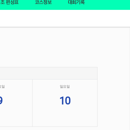
조 편성표
코스정보
대회기록
요일
일요일
9
10