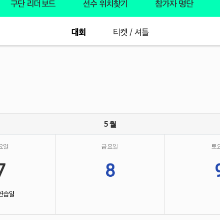
구단 리더보드
선수 위치찾기
참가자 명단
대회
티켓 / 셔틀
5 월
요일
금요일
토
7
8
연습일