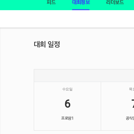
피드
대회정보
리더보드
대회 일정
수요일
목
6
프로암1
공식