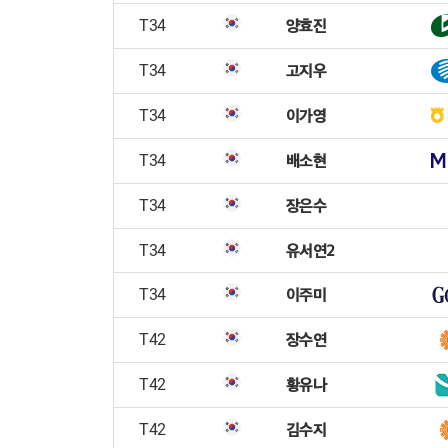
양효진
T34
고지우
T34
이가영
T34
배소현
T34
장은수
T34
유서연2
T34
이주미
T34
장수연
T42
황유나
T42
김수지
T42