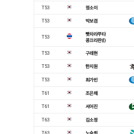
정소이
T53
박보겸
T53
빳차라쭈타
T53
콩끄라판(I)
구래현
T53
한지원
T53
최가빈
T53
조은채
T61
서어진
T61
김소정
T63
노승희
T63