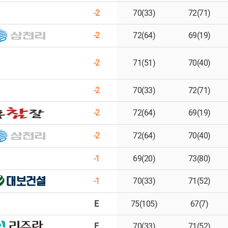
-2
70(33)
72(71)
-2
72(64)
69(19)
-2
71(51)
70(40)
-2
70(33)
72(71)
-2
72(64)
69(19)
-2
72(64)
70(40)
-1
69(20)
73(80)
-1
70(33)
71(52)
E
75(105)
67(7)
E
70(33)
71(52)