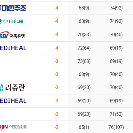
-4
68(9)
74(92)
-4
68(9)
74(92)
-4
70(33)
70(40)
-4
72(64)
69(19)
-3
73(83)
69(19)
-3
68(9)
70(40)
-3
69(20)
70(40)
-3
69(20)
69(19)
-2
69(20)
71(52)
-2
65(1)
76(107)