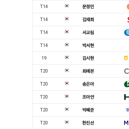
문정민
T14
김재희
T14
서교림
T14
박서현
T14
김시현
19
최예본
T20
송은아
T20
조아연
T20
박혜준
T20
한진선
T20