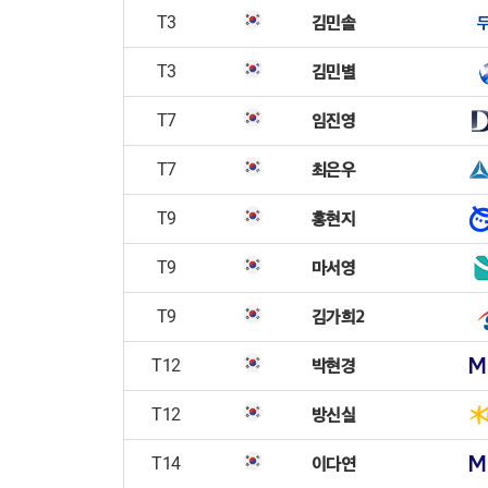
김민솔
T3
김민별
T3
임진영
T7
최은우
T7
홍현지
T9
마서영
T9
김가희2
T9
박현경
T12
방신실
T12
이다연
T14