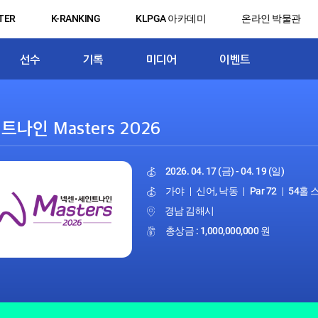
TER
K-RANKING
KLPGA 아카데미
온라인 박물관
선수
기록
미디어
이벤트
2026. 04. 17 (금) - 04. 19 (일)
가야
|
신어, 낙동
|
Par 72
|
54홀
경남 김해시
총상금 : 1,000,000,000 원