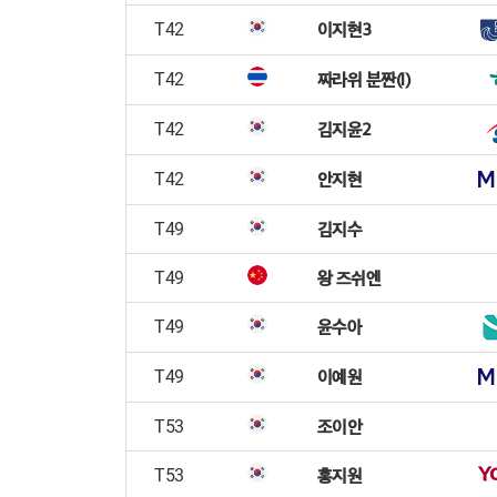
이지현3
T42
짜라위 분짠(I)
T42
김지윤2
T42
안지현
T42
김지수
T49
왕 즈쉬엔
T49
윤수아
T49
이예원
T49
조이안
T53
홍지원
T53