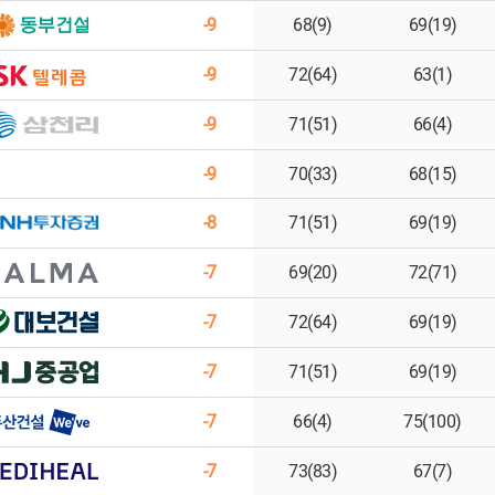
-9
68(9)
69(19)
-9
72(64)
63(1)
-9
71(51)
66(4)
-9
70(33)
68(15)
-8
71(51)
69(19)
-7
69(20)
72(71)
-7
72(64)
69(19)
-7
71(51)
69(19)
-7
66(4)
75(100)
-7
73(83)
67(7)