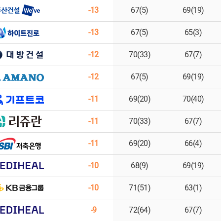
-13
67(5)
69(19)
-13
67(5)
65(3)
-12
70(33)
67(7)
-12
67(5)
69(19)
-11
69(20)
70(40)
-11
70(33)
67(7)
-11
69(20)
66(4)
-10
68(9)
69(19)
-10
71(51)
63(1)
-9
72(64)
67(7)