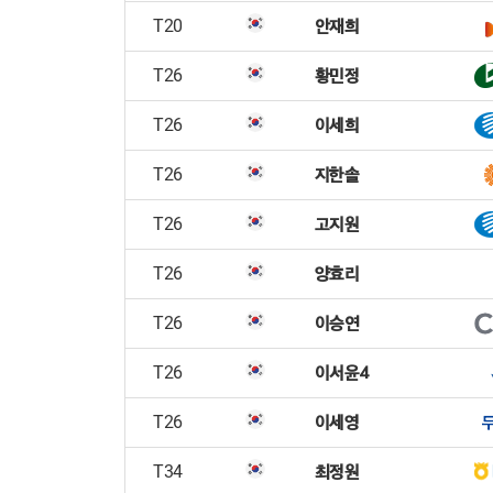
안재희
T20
황민정
T26
이세희
T26
지한솔
T26
고지원
T26
양효리
T26
이승연
T26
이서윤4
T26
이세영
T26
최정원
T34