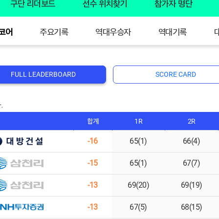
구단 리더보드
선수 위치찾기
참가자 명단
코어
주요기록
역대우승자
역대기록
FULL LEADERBOARD
SCORE CARD
.
합계
1R
2R
-16
65(1)
66(4)
-15
65(1)
67(7)
-13
69(20)
69(19)
-13
67(5)
68(15)