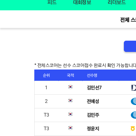
피드
대회정보
리더보드
전체 스
* 전체스코어는 선수 스코어접수 완료시 확인 가능합니다
순위
국적
선수명
김민선7
1
전예성
2
김민주
T3
정윤지
T3