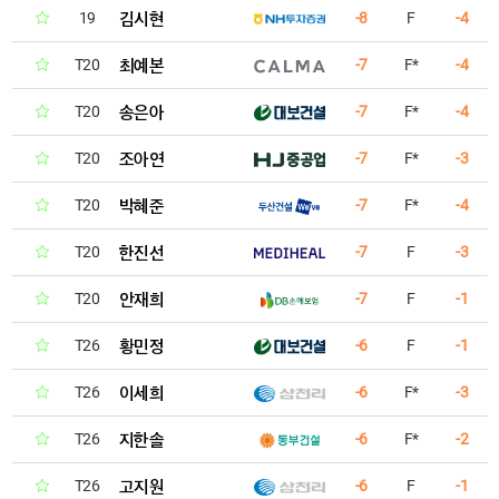
김시현
19
-8
F
-4
최예본
T20
-7
F*
-4
송은아
T20
-7
F*
-4
조아연
T20
-7
F*
-3
박혜준
T20
-7
F*
-4
한진선
T20
-7
F
-3
안재희
T20
-7
F
-1
황민정
T26
-6
F
-1
이세희
T26
-6
F*
-3
지한솔
T26
-6
F*
-2
고지원
T26
-6
F
-1