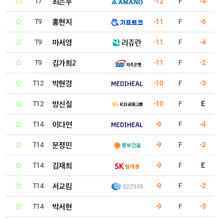
최은우
T7
-12
F
-4
홍현지
T9
-11
F
-6
마서영
T9
-11
F
-4
김가희2
T9
-11
F
-2
박현경
T12
-10
F
-3
방신실
T12
-10
F
E
이다연
T14
-9
F
-4
문정민
T14
-9
F
-2
김재희
T14
-9
F
E
서교림
T14
-9
F
-2
박서현
T14
-9
F
-3