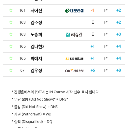
서어진
T61
-1
F*
+2
김소정
T63
E
F*
+2
노승희
T63
E
F*
+3
김나현2
T65
+1
F*
+4
박예지
T65
+1
F*
+4
김우정
67
+6
F*
+8
* 진행홀에서의 (*)표시는 IN Course 시작 선수 표시 입니다.
* 무단 불참 (Did Not Show)* = DNS*
* 불참 (Did Not Show) = DNS
* 기권 (Withdrawn) = WD
* 실격 (Disqualified) = DQ