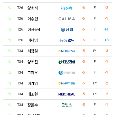
양효리
T26
-6
F
-2
이승연
T26
-6
F
-1
이서윤4
T26
-6
F
+1
이세영
T26
-6
F
+3
최정원
T34
-5
F*
-3
양효진
T34
-5
F
-1
고지우
T34
-5
F
-1
이가영
T34
-5
F*
-2
배소현
T34
-5
F*
-2
장은수
T34
-5
F
-1