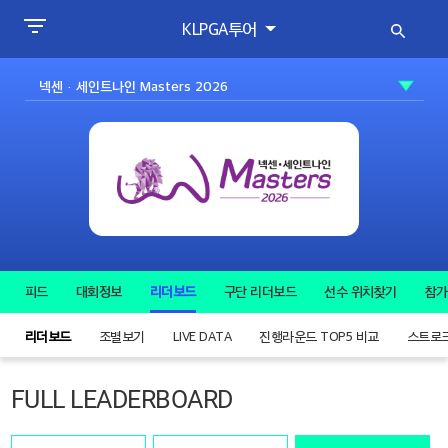
KLPGA투어
피드
대회정보
리더보드
구단 리더보드
선수 위치찾기
참가
리더보드
조별보기
LIVE DATA
진행라운드 TOP5 비교
스트로
FULL LEADERBOARD