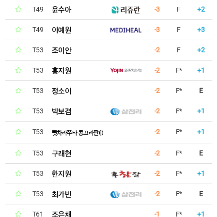
윤수아
T49
-3
F
+2
이예원
T49
-3
F
+3
조이안
T53
-2
F
+2
홍지원
T53
-2
F*
+1
정소이
T53
-2
F*
E
박보겸
T53
-2
F*
+1
T53
-2
F*
+1
빳차라쭈타 콩끄라판(I)
구래현
T53
-2
F*
E
한지원
T53
-2
F*
+1
최가빈
T53
-2
F*
E
조은채
T61
-1
F*
+1