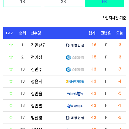
1R
2R
FR
* 현지시간 기준
FAV
순위
선수명
합계
진행홀
오늘
김민선7
1
-16
F
-3
전예성
2
-15
F
-3
김민주
T3
-13
F
-7
정윤지
T3
-13
F
-4
김민솔
T3
-13
F
-5
김민별
T3
-13
F
-1
임진영
T7
-12
F
-5