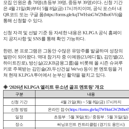
모집 인원은 총 78명(초등부 39명, 중등부 39명)이다. 신청 기간
은 4월 21일(화)부터 5월 8일(금) 17시까지이며, 공식 포스터 내
QR코드 또는 구글 폼(
https://forms.gle/kqTWHsisGW2Mho6V6
)을
통해 신청할 수 있다.
신청 자격 및 선발 기준 등 자세한 내용은 KLPGA 공식 홈페이
지 공지사항 및 SNS를 통해 확인 가능하다.
한편, 본 프로그램은 그동안 수많은 유망주를 발굴하며 성장의
발판이 되어왔다. 역대 참가자 중 이예원(23,메디힐), 김민별(22,
하이트진로), 방신실(22,KB금융그룹)을 비롯해 올 시즌 슈퍼루
키로 주목받는 김민솔(20,두산건설 We've) 등이 본 멘토링을 거
쳐 현재 KLPGA투어에서 눈부신 활약을 펼치고 있다.
◈ ‘2026년 KLPGA 엘리트 유소년 골프 멘토링’ 개요
구분
내용
신청 기간
4
월 21일(화) ~ 5월 8일(금) 17시까지
신청 방법
온라인 접수(
https://forms.gle/kqTWHsisGW2Mho
일정
초등부 : 5월 30일(토) / 중등부 : 5월 31일(일)
장소
써닝포인트 컨트리클럽 (경기도 용인시)