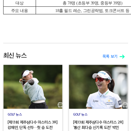
대상
총 78명 (초등부 39명, 중등부 39명)
주요 내용
18
홀 필드 레슨, 그린공략법, 토크콘서트 등
최신 뉴스
목록 보기
GOLF 뉴스
GOLF 뉴스
[제13회 제주삼다수 마스터스 3R]
[제13회 제주삼다수 마스터스 2R]
강채연, 단독 선두…첫 승 도전
'통산 최다승 신기록 도전' 박민