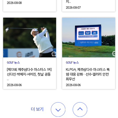
지...
2026-08-08
2026-08-07
GOLF 뉴스
GOLF 뉴스
[제13회 제주삼다수 마스터스 1R]
KLPGA, 제주삼다수 마스터스 폭
신다인·박예지·서어진, 첫날 공동
염 대응 강화…선수·갤러리 안전
...
최우선
2026-08-06
2026-08-06
더 보기