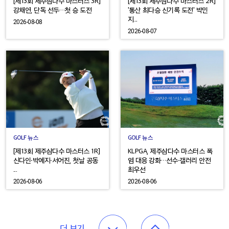
[제13회 제주삼다수 마스터스 3R]
[제13회 제주삼다수 마스터스 2R]
강채연, 단독 선두…첫 승 도전
'통산 최다승 신기록 도전' 박민
지...
2026-08-08
2026-08-07
GOLF 뉴스
GOLF 뉴스
[제13회 제주삼다수 마스터스 1R]
KLPGA, 제주삼다수 마스터스 폭
신다인·박예지·서어진, 첫날 공동
염 대응 강화…선수·갤러리 안전
...
최우선
2026-08-06
2026-08-06
더 보기