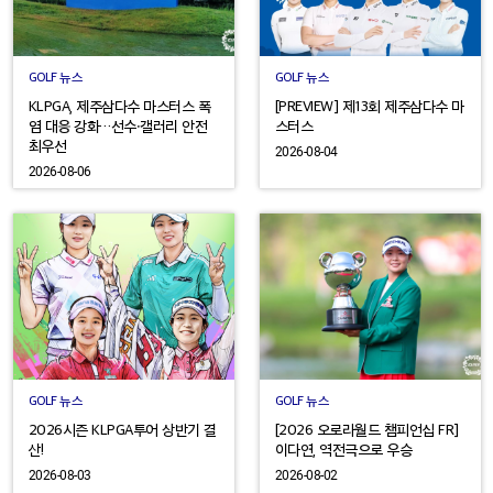
GOLF 뉴스
GOLF 뉴스
KLPGA, 제주삼다수 마스터스 폭
[PREVIEW] 제13회 제주삼다수 마
염 대응 강화…선수·갤러리 안전
스터스
최우선
2026-08-04
2026-08-06
GOLF 뉴스
GOLF 뉴스
2026시즌 KLPGA투어 상반기 결
[2026 오로라월드 챔피언십 FR]
산!
이다연, 역전극으로 우승
2026-08-03
2026-08-02