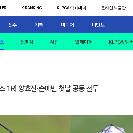
TER
K-RANKING
KLPGA 아카데미
온라인 박물관
선수
기록
미디어
이벤트
스
동영상
사진
월페이퍼
KLPGA 멤
즈 1R] 양효진·손예빈 첫날 공동 선두