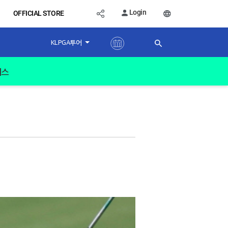
Login
OFFICIAL STORE
KLPGA투어
버스