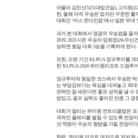
아울러 김민선7(23,대방건설), 고지원(2
한, 올해 아직 우승은 없지만 꾸준한 활약을
대회인 ‘어스 몬다민컵’에서 일본 무대 
과거 본 대회에서 영광의 우승컵을 들어 올
2019, 2021시즌 우승자 임희정(26,두
승하면 동일 대회 3승을 기록하게 된다.
또한, 오랜 기간 KLPGA 정규투어를
한 'KLPGA 2026 하이원리조트 드림
정규투어와 동일한 코스에서 우승한 박소
는 부담감보다는 욕심을 내려놓고 최대한
전략만 잘 세운다면 좋은 성적을 낼 수
받았고, 골프 실력도 좋아진 만큼 그 
대회가 열리는 하이원 컨트리클럽은 코스
격적인 플레이를 펼칠 수 있도록 전장이 
샷 역량이 우승의 향방을 가릴 전망이다
한편, ‘하이원 리조트 여자오픈 2026