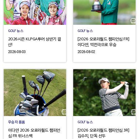
GOLF 뉴스
GOLF 뉴스
2026시즌 KLPGA투어 상반기 결
[2026 오로라월드 챔피언십 FR]
산!
이다연, 역전극으로 우승
2026-08-03
2026-08-02
우승자 용품
GOLF 뉴스
이다연 2026 오로라월드 챔피언
[2026 오로라월드 챔피언십 3R]
십 FR 위너스백
김수지, 단독 선두