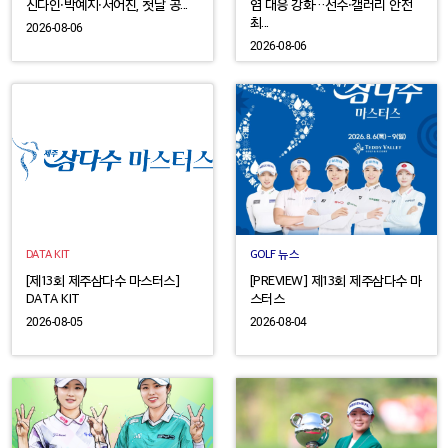
신다인·박예지·서어진, 첫날 공...
염 대응 강화…선수·갤러리 안전
최...
2026-08-06
2026-08-06
DATA KIT
GOLF 뉴스
[제13회 제주삼다수 마스터스]
[PREVIEW] 제13회 제주삼다수 마
DATA KIT
스터스
2026-08-05
2026-08-04