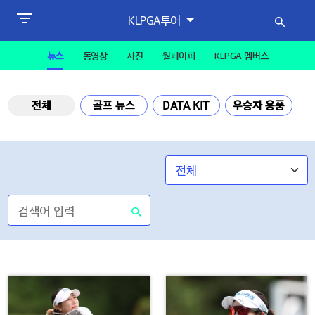
KLPGA투어
뉴스
동영상
사진
월페이퍼
KLPGA 멤버스
전체
골프 뉴스
DATA KIT
우승자 용품