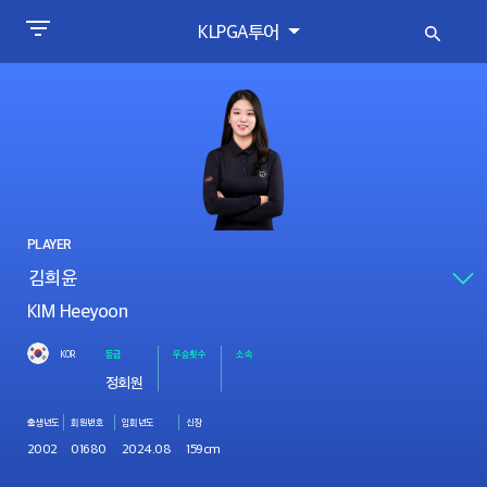
KLPGA투어
PLAYER
KIM Heeyoon
KOR
등급
우승횟수
소속
정회원
출생년도
회원번호
입회년도
신장
2002
01680
2024.08
159cm