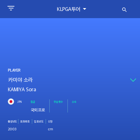
KLPGA투어
PLAYER
KAMIYA Sora
JPN
등급
우승횟수
소속
국외프로
출생년도
회원번호
입회년도
신장
2003
cm