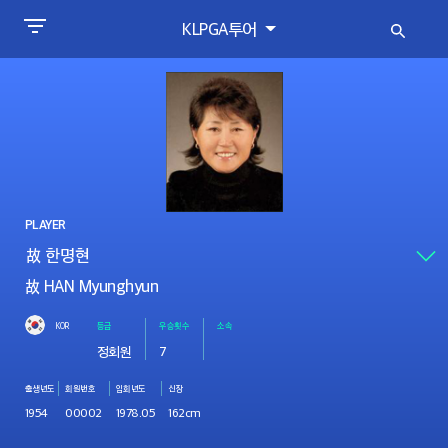
KLPGA투어
PLAYER
故 HAN Myunghyun
KOR
등급
우승횟수
소속
정회원
7
출생년도
회원번호
입회년도
신장
1954
00002
1978.05
162cm