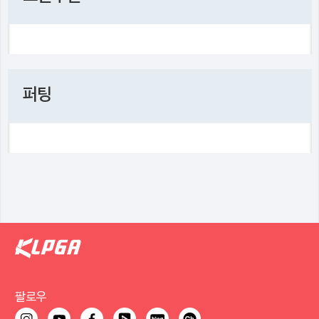
퍼팅
팔로우