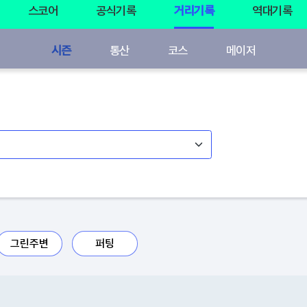
스코어
공식기록
거리기록
역대기록
시즌
통산
코스
메이저
그린주변
퍼팅