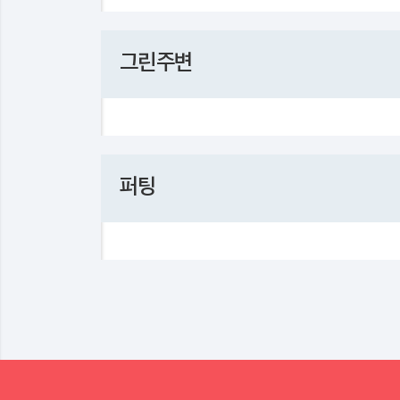
그린주변
퍼팅