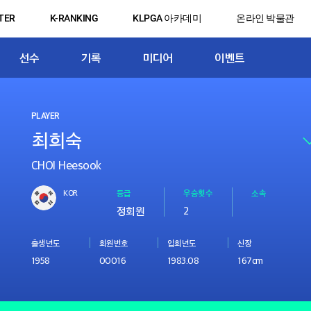
TER
K-RANKING
KLPGA 아카데미
온라인 박물관
선수
기록
미디어
이벤트
PLAYER
CHOI Heesook
KOR
등급
우승횟수
소속
정회원
2
출생년도
회원번호
입회년도
신장
1958
00016
1983.08
167cm