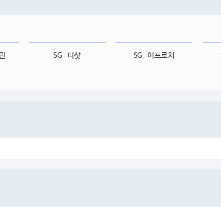
그린
SG : 티샷
SG : 어프로치