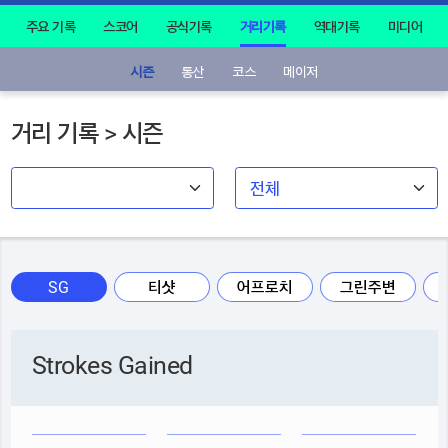
주요 기록
스코어
공식기록
거리기록
역대기록
미디어
시즌
통산
코스
메이저
거리 기록 > 시즌
SG
티샷
어프로치
그린주변
Strokes Gained