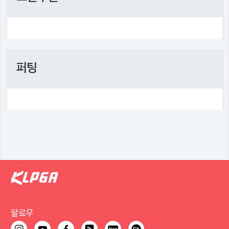
퍼팅
팔로우