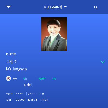
KLPGA투어
PLAYER
KO Jungsoo
KOR
등급
우승횟수
소속
정회원
출생년도
회원번호
입회년도
신장
1961
00060
1991.04
174cm