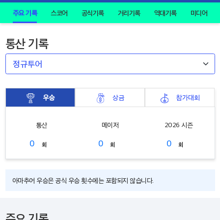
주요 기록
스코어
공식기록
거리기록
역대기록
미디어
통산 기록
우승
상금
참가대회
통산
메이저
2026 시즌
0
0
0
회
회
회
아마추어 우승은 공식 우승 횟수에는 포함되지 않습니다.
주요 기록