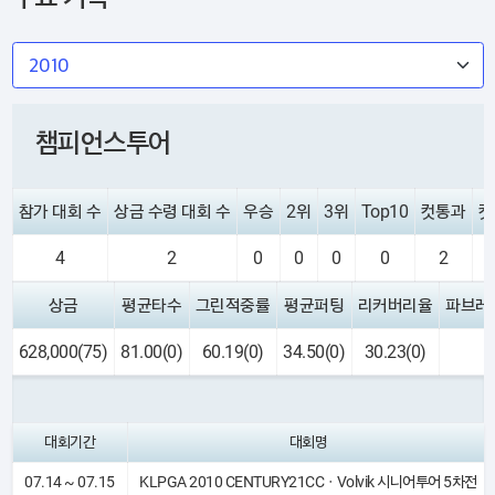
챔피언스투어
참가 대회 수
상금 수령 대회 수
우승
2위
3위
Top10
컷통과
컷
4
2
0
0
0
0
2
상금
평균타수
그린적중률
평균퍼팅
리커버리율
파브레
628,000(75)
81.00(0)
60.19(0)
34.50(0)
30.23(0)
-
대회기간
대회명
07.14 ~ 07.15
KLPGA 2010 CENTURY21CCㆍVolvik 시니어투어 5차전