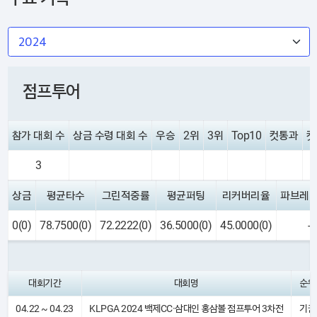
점프투어
참가 대회 수
상금 수령 대회 수
우승
2위
3위
Top10
컷통과
컷
3
상금
평균타수
그린적중률
평균퍼팅
리커버리율
파브레
0(0)
78.7500(0)
72.2222(0)
36.5000(0)
45.0000(0)
-
대회기간
대회명
순위
04.22 ~ 04.23
KLPGA 2024 백제CC·삼대인 홍삼볼 점프투어 3차전
기권