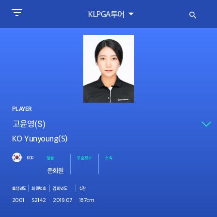
KLPGA투어
PLAYER
KO Yunyoung(S)
KOR
등급
우승횟수
소속
준회원
출생년도
회원번호
입회년도
신장
2001
S2142
2019.07
167cm