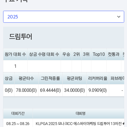
드림투어
참가 대회 수
상금 수령 대회 수
우승
2위
3위
Top10
컷통과
컷
1
상금
평균타수
그린적중률
평균퍼팅
리커버리율
파브레이
0(0)
78.0000(0)
69.4444(0)
34.0000(0)
9.0909(0)
-
대회기간
대회명
08.25 ~ 08.26
KLPGA 2025 모나크CC·에스와이마케팅 드림투어 13차전 ★