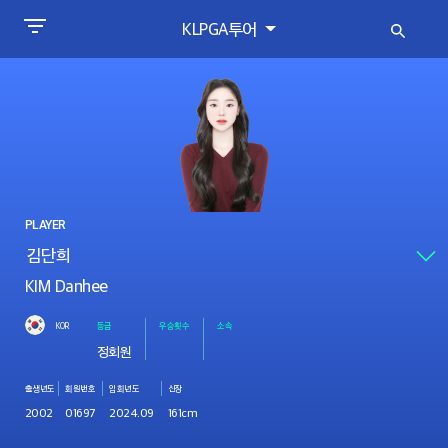
KLPGA투어
PLAYER
KIM Danhee
KOR
등급
우승횟수
소속
정회원
출생년도
회원번호
입회년도
신장
2002
01697
2024.09
161cm