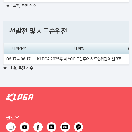
★ : 초청, 추천 선수
선발전 및 시드순위전
대회기간
대회명
순
06.17 ~ 06.17
KLPGA 2025 휘닉스CC 드림투어 시드순위전 예선 B조
6
★ : 초청, 추천 선수
팔로우