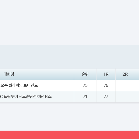
대회명
순위
1R
2R
데 오픈 퀄리파잉 토너먼트
75
76
산CC 드림투어 시드순위전 예선 B조
71
77