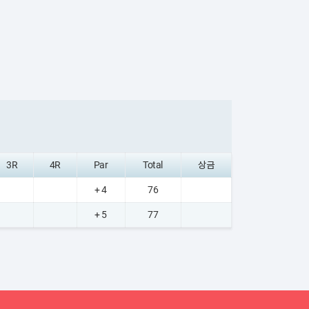
3R
4R
Par
Total
상금
+ 4
76
+ 5
77