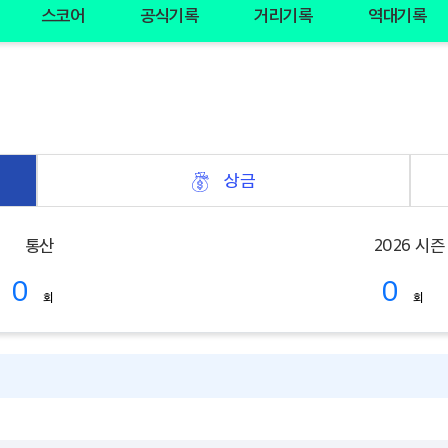
스코어
공식기록
거리기록
역대기록
상금
통산
2026 시즌
0
0
회
회