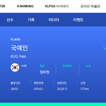
TER
K-RANKING
KLPGA 아카데미
온라인 박물관
선수
기록
미디어
이벤트
PLAYER
KUG Yein
KOR
등급
우승횟수
소속
정회원
출생년도
회원번호
입회년도
신장
2002
01642
2023.11
171cm