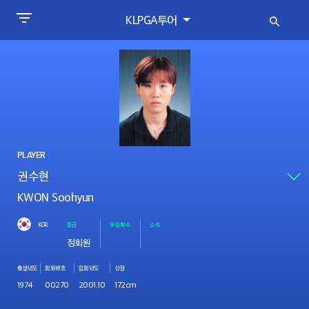
KLPGA투어
PLAYER
KWON Soohyun
KOR
등급
우승횟수
소속
정회원
출생년도
회원번호
입회년도
신장
1974
00270
2001.10
172cm