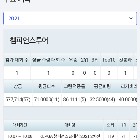
챔피언스투어
참가 대회 수
상금 수령 대회 수
우승
2위
3위
Top10
컷통과
컷
1
1
0
0
0
0
1
상금
평균타수
그린적중률
평균퍼팅
리커버리
577,714(57)
71.0000(11)
86.1111(5)
32.5000(44)
40.0000(7
대회기간
대회명
순위
1R
2R
10.07 ~ 10.08
KLPGA 챔피언스 클래식 2021 2차전
T19
71
71