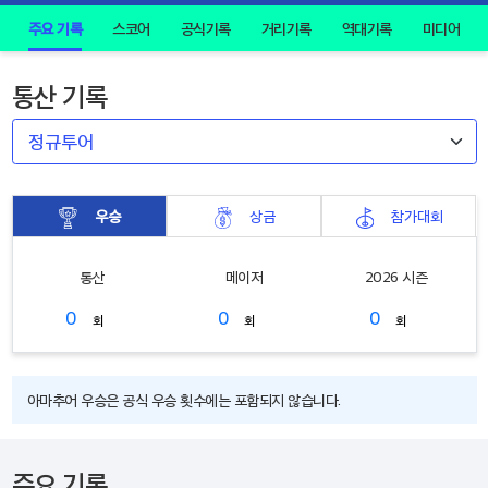
주요 기록
스코어
공식기록
거리기록
역대기록
미디어
통산 기록
우승
상금
참가대회
통산
메이저
2026 시즌
0
0
0
회
회
회
아마추어 우승은 공식 우승 횟수에는 포함되지 않습니다.
주요 기록