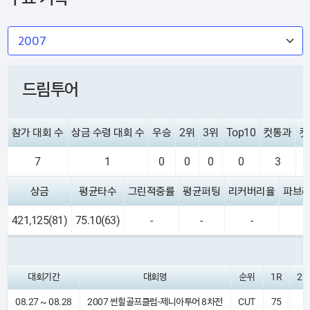
드림투어
참가 대회 수
상금 수령 대회 수
우승
2위
3위
Top10
컷통과
컷
7
1
0
0
0
0
3
상금
평균타수
그린적중률
평균퍼팅
리커버리율
파브
421,125(81)
75.10(63)
-
-
-
대회기간
대회명
순위
1R
2R
08.27 ~ 08.28
2007 썬힐골프클럽-제니아투어 8차전
CUT
75