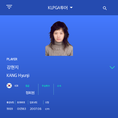
KLPGA투어
PLAYER
KANG Hyunji
KOR
등급
우승횟수
소속
정회원
출생년도
회원번호
입회년도
신장
1989
00563
2007.08
cm