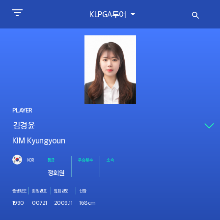
KLPGA투어
PLAYER
KIM Kyungyoun
KOR
등급
우승횟수
소속
정회원
출생년도
회원번호
입회년도
신장
1990
00721
2009.11
168cm