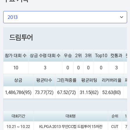
드림투어
참가 대회 수
상금 수령 대회 수
우승
2위
3위
Top10
컷통과
컷
10
3
0
0
0
0
3
상금
평균타수
그린적중률
평균퍼팅
리커버리율
파
1,486,786(95)
73.77(72)
67.52(72)
31.15(62)
52.63(80)
대회기간
대회명
순위
1R
10.21 ~ 10.22
KLPGA 2013 무안CC컵 드림투어 15차전
CUT
79