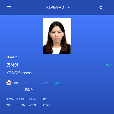
KLPGA투어
PLAYER
KONG Seoyeon
KOR
등급
우승횟수
소속
정회원
출생년도
회원번호
입회년도
신장
1991
00697
2009.10
162cm