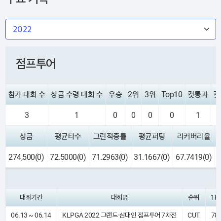
점프투어
참가 대회 수
상금 수령 대회 수
우승
2위
3위
Top10
컷통과
컷
3
1
0
0
0
0
1
상금
평균타수
그린적중률
평균퍼팅
리커버리율
274,500(0)
72.5000(0)
71.2963(0)
31.1667(0)
67.7419(0)
대회기간
대회명
순위
1R
06.13 ~ 06.14
KLPGA 2022 그랜드·삼대인 점프투어 7차전
CUT
78