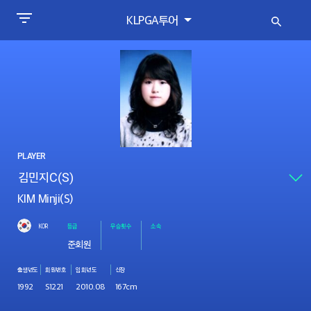
KLPGA투어
PLAYER
KIM Minji(S)
KOR
등급
우승횟수
소속
준회원
출생년도
회원번호
입회년도
신장
1992
S1221
2010.08
167cm