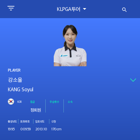
KLPGA투어
PLAYER
KANG Soyul
KOR
등급
우승횟수
소속
정회원
출생년도
회원번호
입회년도
신장
1995
00959
2013.10
170cm