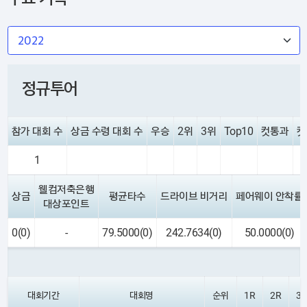
정규투어
참가 대회 수
상금 수령 대회 수
우승
2위
3위
Top10
컷통과
컷
1
웰컴저축은행
상금
평균타수
드라이브 비거리
페어웨이 안착률
대상포인트
0(0)
-
79.5000(0)
242.7634(0)
50.0000(0)
대회기간
대회명
순위
1R
2R
3R