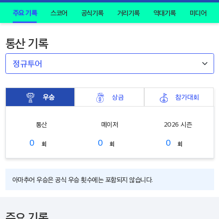
주요 기록
스코어
공식기록
거리기록
역대기록
미디어
통산 기록
우승
상금
참가대회
통산
메이저
2026 시즌
0
0
0
회
회
회
아마추어 우승은 공식 우승 횟수에는 포함되지 않습니다.
주요 기록