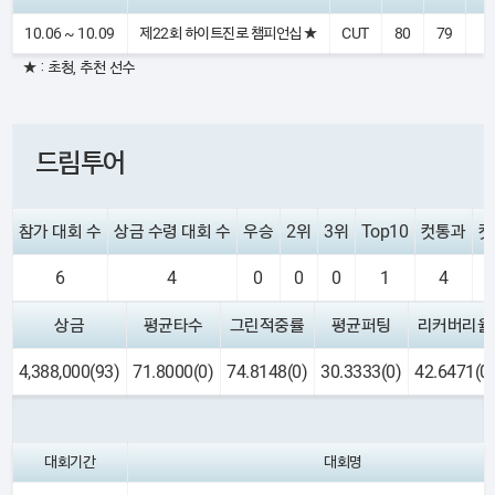
10.06 ~ 10.09
제22회 하이트진로 챔피언십 ★
CUT
80
79
★ : 초청, 추천 선수
드림투어
참가 대회 수
상금 수령 대회 수
우승
2위
3위
Top10
컷통과
컷
6
4
0
0
0
1
4
상금
평균타수
그린적중률
평균퍼팅
리커버리율
4,388,000(93)
71.8000(0)
74.8148(0)
30.3333(0)
42.6471(0)
대회기간
대회명