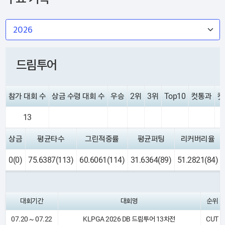
드림투어
참가 대회 수
상금 수령 대회 수
우승
2위
3위
Top10
컷통과
컷
13
상금
평균타수
그린적중률
평균퍼팅
리커버리율
0(0)
75.6387(113)
60.6061(114)
31.6364(89)
51.2821(84)
대회기간
대회명
순위
07.20 ~ 07.22
KLPGA 2026 DB 드림투어 13차전
CUT