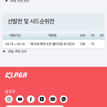
★ : 초청, 추천 선수
선발전 및 시드순위전
대회기간
대회명
순위
1R
2R
04.16 ~ 04.16
제16회 롯데 오픈 퀄리파잉 토너먼트
108
75
★ : 초청, 추천 선수
팔로우