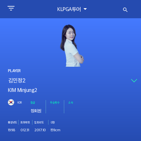
KLPGA투어
PLAYER
KIM Minjung2
KOR
등급
우승횟수
소속
정회원
출생년도
회원번호
입회년도
신장
1998
01231
2017.10
159cm