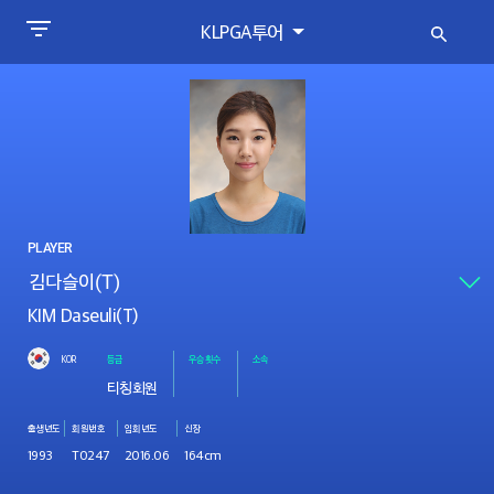
KLPGA투어
PLAYER
KIM Daseuli(T)
KOR
등급
우승횟수
소속
티칭회원
출생년도
회원번호
입회년도
신장
1993
T0247
2016.06
164cm