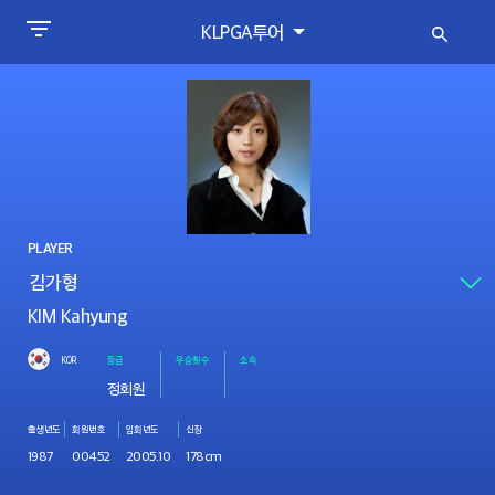
KLPGA투어
PLAYER
KIM Kahyung
KOR
등급
우승횟수
소속
정회원
출생년도
회원번호
입회년도
신장
1987
00452
2005.10
178cm