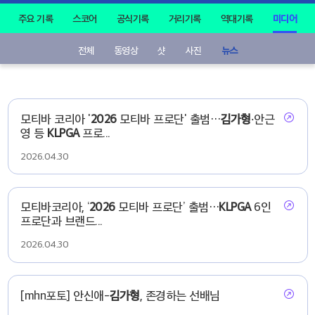
주요 기록
스코어
공식기록
거리기록
역대기록
미디어
전체
동영상
샷
사진
뉴스
모티바 코리아 '
2026
모티바 프로단' 출범…
김가형
·안근
영 등
KLPGA
프로...
2026.04.30
모티바코리아, ‘
2026
모티바 프로단’ 출범…
KLPGA
6인
프로단과 브랜드...
2026.04.30
[mhn포토] 안신애-
김가형
, 존경하는 선배님