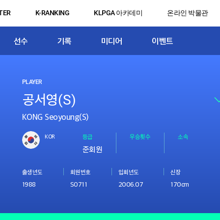
TER
K-RANKING
KLPGA 아카데미
온라인 박물관
선수
기록
미디어
이벤트
PLAYER
KONG Seoyoung(S)
KOR
등급
우승횟수
소속
준회원
출생년도
회원번호
입회년도
신장
1988
S0711
2006.07
170cm