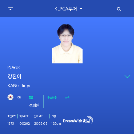
KLPGA투어
PLAYER
KANG Jinyi
KOR
등급
우승횟수
소속
정회원
출생년도
회원번호
입회년도
신장
1973
00292
2002.09
165cm