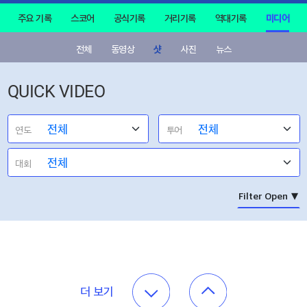
주요 기록
스코어
공식기록
거리기록
역대기록
미디어
전체
동영상
샷
사진
뉴스
QUICK VIDEO
연도
투어
대회
더 보기