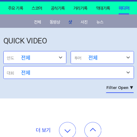
주요 기록
스코어
공식기록
거리기록
역대기록
미디어
전체
동영상
샷
사진
뉴스
QUICK VIDEO
연도
투어
대회
더 보기