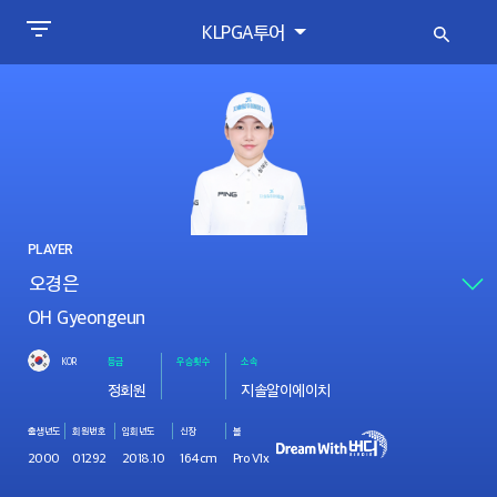
KLPGA투어
PLAYER
OH Gyeongeun
KOR
등급
우승횟수
소속
정회원
지솔알이에이치
출생년도
회원번호
입회년도
신장
볼
2000
01292
2018.10
164cm
Pro V1x