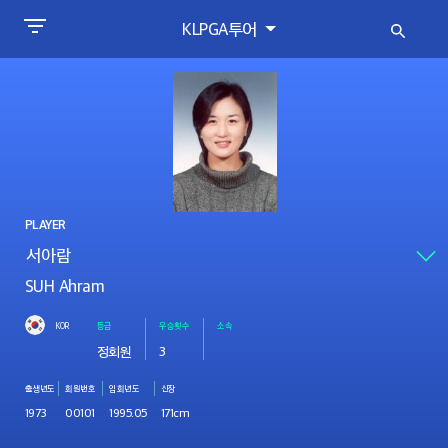
KLPGA투어
PLAYER
SUH Ahram
KOR
등급
우승횟수
소속
정회원
3
출생년도
회원번호
입회년도
신장
1973
00101
1995.05
171cm