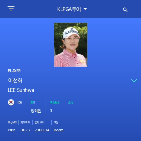
KLPGA투어
PLAYER
LEE Sunhwa
KOR
등급
우승횟수
소속
정회원
3
출생년도
회원번호
입회년도
신장
1986
00217
2000.04
165cm