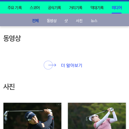
주요 기록
스코어
공식기록
거리기록
역대기록
미디어
전체
동영상
샷
사진
뉴스
동영상
더 알아보기
사진