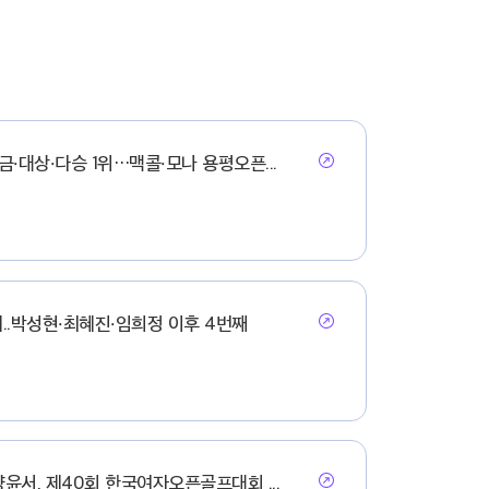
상금·대상·다승 1위…맥콜·모나 용평오픈...
..박성현·최혜진·임희정 이후 4번째
양윤서, 제40회 한국여자오픈골프대회 ...