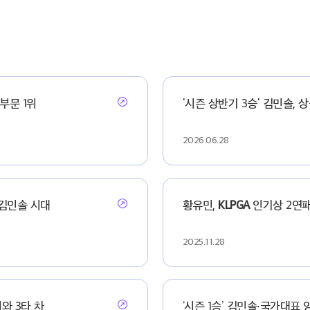
부문 1위
'시즌 상반기 3승' 김민솔, 
2026.06.28
김민솔 시대
황유민,
KLPGA
인기상 2연패
2025.11.28
와 3타 차
‘시즌 1승’ 김민솔·국가대표 