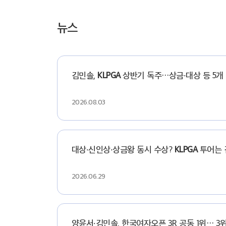
뉴스
김민솔,
KLPGA
상반기 독주…상금·대상 등 5개 
2026.08.03
대상·신인상·상금왕 동시 수상?
KLPGA
투어는 
2026.06.29
양윤서·김민솔, 한국여자오픈 3R 공동 1위… 3위