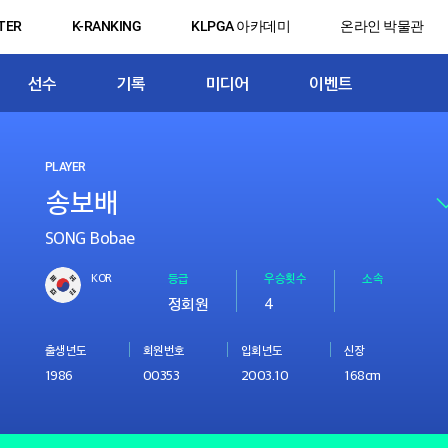
TER
K-RANKING
KLPGA 아카데미
온라인 박물관
선수
기록
미디어
이벤트
PLAYER
SONG Bobae
KOR
등급
우승횟수
소속
정회원
4
출생년도
회원번호
입회년도
신장
1986
00353
2003.10
168cm