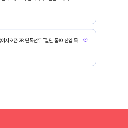
자오픈 2R 단독선두 "일단 톱10 진입 목