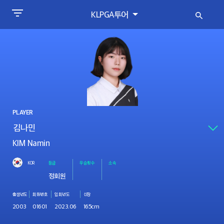
KLPGA투어
PLAYER
KIM Namin
KOR
등급
우승횟수
소속
정회원
출생년도
회원번호
입회년도
신장
2003
01601
2023.06
165cm