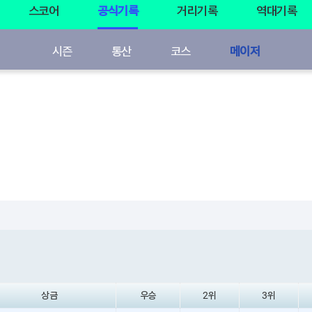
스코어
공식기록
거리기록
역대기록
시즌
통산
코스
메이저
상금
우승
2위
3위