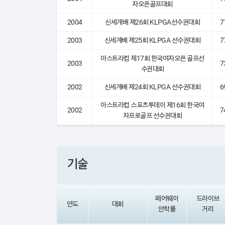
자오픈골프대회
2004
신세계배 제26회 KLPGA선수권대회
7
2003
신세계배 제25회 KLPGA 선수권대회
7
아스트라컵 제17회 한국여자오픈 골프선
2003
7
수권대회
2002
신세계배 제24회 KLPGA 선수권대회
6
아스트라컵 스포츠투데이 제16회 한국여
2002
7
자프로골프 선수권대회
기술
페어웨이
드라이브
연도
대회
안착률
거리