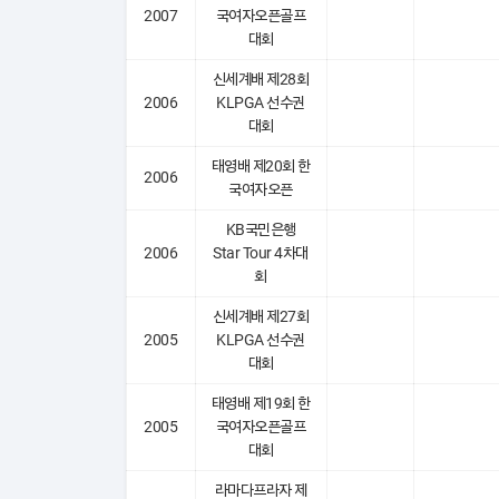
2007
국여자오픈골프
대회
신세계배 제28회
2006
KLPGA 선수권
대회
태영배 제20회 한
2006
국여자오픈
KB국민은행
2006
Star Tour 4차대
회
신세계배 제27회
2005
KLPGA 선수권
대회
태영배 제19회 한
2005
국여자오픈골프
대회
라마다프라자 제