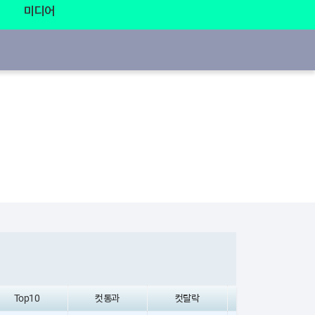
미디어
Top10
컷통과
컷탈락
기권