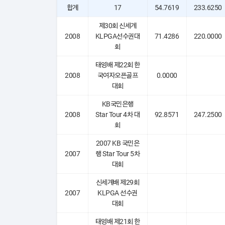
합계
17
54.7619
233.6250
제30회 신세계
2008
KLPGA선수권대
71.4286
220.0000
회
태영배 제22회 한
2008
국여자오픈골프
0.0000
대회
KB국민은행
2008
Star Tour 4차 대
92.8571
247.2500
회
2007 KB 국민은
2007
행 Star Tour 5차
대회
신세계배 제29회
2007
KLPGA 선수권
대회
태영배 제21회 한