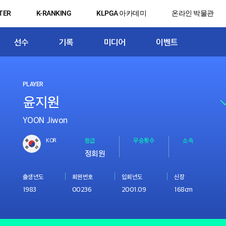
TER
K-RANKING
KLPGA 아카데미
온라인 박물관
선수
기록
미디어
이벤트
PLAYER
YOON Jiwon
KOR
등급
우승횟수
소속
정회원
출생년도
회원번호
입회년도
신장
1983
00236
2001.09
168cm