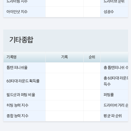
드라이빙 지수
드라이브 순위
아이언샷 지수
성공수
기타종합
기록명
기록
순위
톱텐 피니쉬율
총 톱텐피니쉬 수
총 60타대 라운드
60타대 라운드 획득률
득수
필드샷과 퍼팅 비율
퍼팅률
히팅 능력 지수
드라이버 거리 순
종합 능력 지수
평균 파 순위