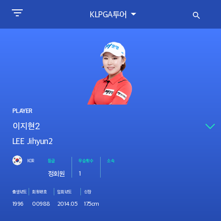
KLPGA투어
PLAYER
LEE Jihyun2
KOR
등급
우승횟수
소속
정회원
1
출생년도
회원번호
입회년도
신장
1996
00988
2014.05
175cm