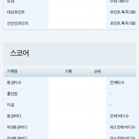
상금
수령 대회수
대상포인트
포인트 획득 대회
신인상포인트
포인트 획득 대회
스코어
기록명
기록
순위
평균타수
전체타수
홀인원
-
이글
-
평균버디
전체 버디수
파3평균버디
파3 전체 버디수
파4평균버디
파4 전체 버디수