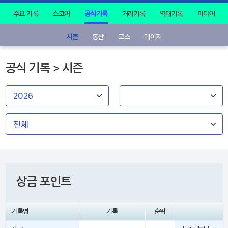
주요 기록
스코어
공식기록
거리기록
역대기록
미디어
시즌
통산
코스
메이저
공식 기록 > 시즌
상금 포인트
기록명
기록
순위