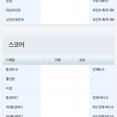
상금
수령 대회수
대상포인트
포인트 획득 대회
신인상포인트
포인트 획득 대회
스코어
기록명
기록
순위
평균타수
전체타수
홀인원
-
이글
-
평균버디
전체 버디수
파3평균버디
파3 전체 버디수
파4평균버디
파4 전체 버디수