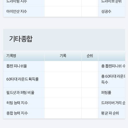
드라이빙 지수
드라이브 순위
아이언샷 지수
성공수
기타종합
기록명
기록
순위
톱텐 피니쉬율
총 톱텐피니쉬 수
총 60타대 라운드
60타대 라운드 획득률
득수
필드샷과 퍼팅 비율
퍼팅률
히팅 능력 지수
드라이버 거리 순
종합 능력 지수
평균 파 순위