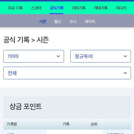
주요 기록
스코어
공식기록
거리기록
역대기록
미디어
시즌
통산
코스
메이저
공식 기록 > 시즌
상금 포인트
기록명
기록
순위