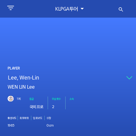
KLPGA투어
PLAYER
WEN LIN Lee
TPE
등급
우승횟수
소속
국외프로
2
출생년도
회원번호
입회년도
신장
1965
0cm