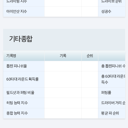
드라이빙 지수
드라이브 순위
아이언샷 지수
성공수
기타종합
기록명
기록
순위
톱텐 피니쉬율
총 톱텐피니쉬 수
총 60타대 라운드
60타대 라운드 획득률
득수
필드샷과 퍼팅 비율
퍼팅률
히팅 능력 지수
드라이버 거리 순
종합 능력 지수
평균 파 순위