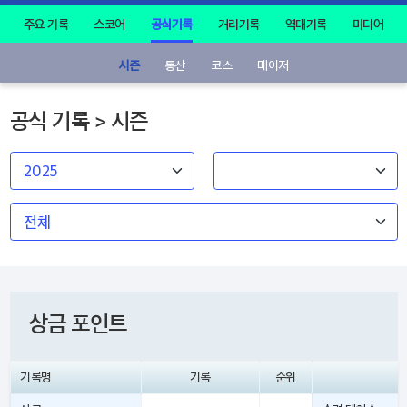
주요 기록
스코어
공식기록
거리기록
역대기록
미디어
시즌
통산
코스
메이저
공식 기록 > 시즌
상금 포인트
기록명
기록
순위