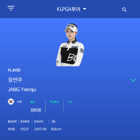
KLPGA투어
PLAYER
JANG Yeonju
KOR
등급
우승횟수
소속
정회원
출생년도
회원번호
입회년도
신장
1998
01217
2017.09
168cm