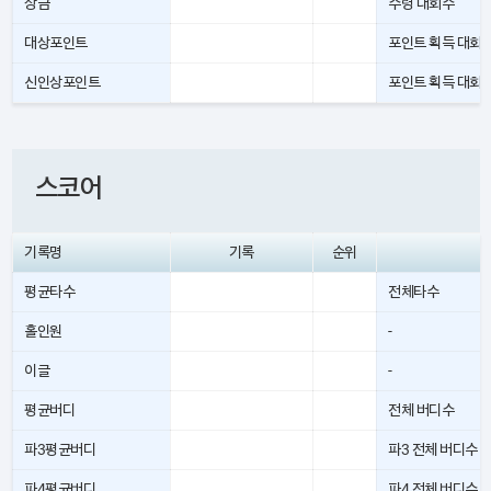
상금
수령 대회수
대상포인트
포인트 획득 대회
신인상포인트
포인트 획득 대회
스코어
기록명
기록
순위
평균타수
전체타수
홀인원
-
이글
-
평균버디
전체 버디수
파3평균버디
파3 전체 버디수
파4평균버디
파4 전체 버디수